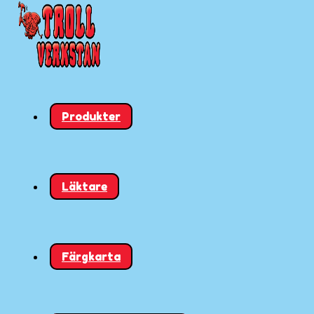
Produkter
Läktare
Färgkarta