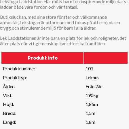
Lekstuga Laddstation Här möts barn i en inspirerande miljö där vi
laddar både våra
fordon och vår fantasi.
Butiksluckan, med sina stora fönster och välkomnande
atmosfär,
Lekstugan är utformad med fokus på att erbjuda en
trygg och stimulerande miljö för
barn i alla åldrar.
Lek Laddstationen är inte bara en plats för lek och roligheter, det
är en plats där vi i gemenskap
kan utforska framtiden.
Produkt info
Produktnummer:
101
Produkttyp:
Lekhus
Ålder:
Från 2år
Vikt:
190kg
Höjd:
1,85m
Bredd:
1,5m
Längd:
1,8m