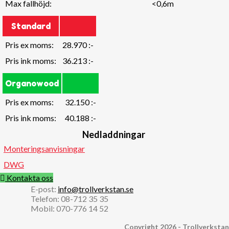
Max fallhöjd:
<0,6m
Standard
Pris ex moms:
28.970 :-
Pris ink moms:
36.213 :-
Organowood
Pris ex moms:
32.150 :-
Pris ink moms:
40.188 :-
Nedladdningar
Monteringsanvisningar
DWG
Kontakta oss
E-post:
info@trollverkstan.se
Telefon: 08-712 35 35
Mobil: 070-776 14 52
Copyright 2026 - Trollverkstan