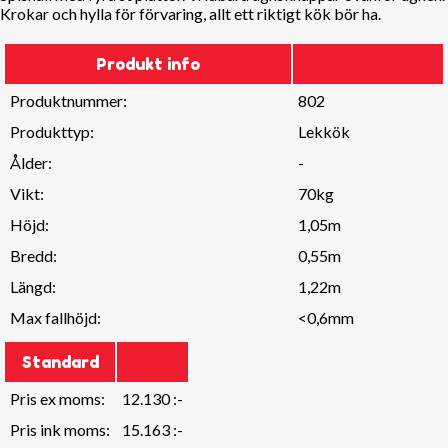
Krokar och hylla för förvaring, allt ett riktigt kök bör ha.
Produkt info
Produktnummer:
802
Produkttyp:
Lekkök
Ålder:
-
Vikt:
70kg
Höjd:
1,05m
Bredd:
0,55m
Längd:
1,22m
Max fallhöjd:
<0,6mm
Standard
Pris ex moms:
12.130 :-
Pris ink moms:
15.163 :-