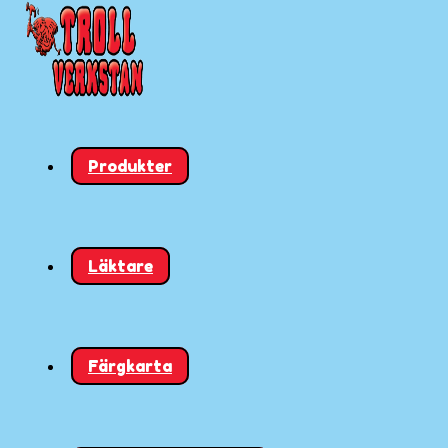
Produkter
Läktare
Färgkarta