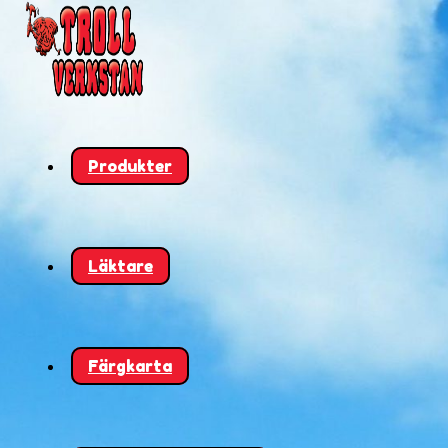
Produkter
Läktare
Färgkarta