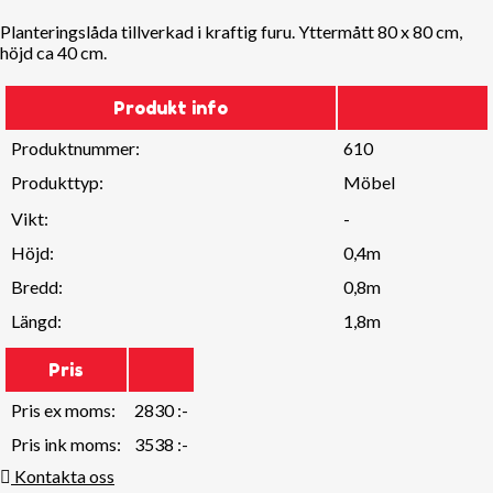
Planteringslåda tillverkad i kraftig furu. Yttermått 80 x 80 cm,
höjd ca 40 cm.
Produkt info
Produktnummer:
610
Produkttyp:
Möbel
Vikt:
-
Höjd:
0,4m
Bredd:
0,8m
Längd:
1,8m
Pris
Pris ex moms:
2830 :-
Pris ink moms:
3538 :-
Kontakta oss