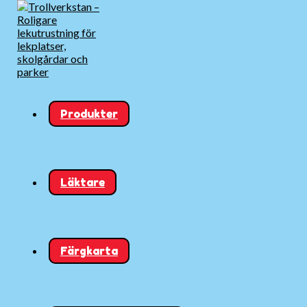
Produkter
Läktare
Färgkarta