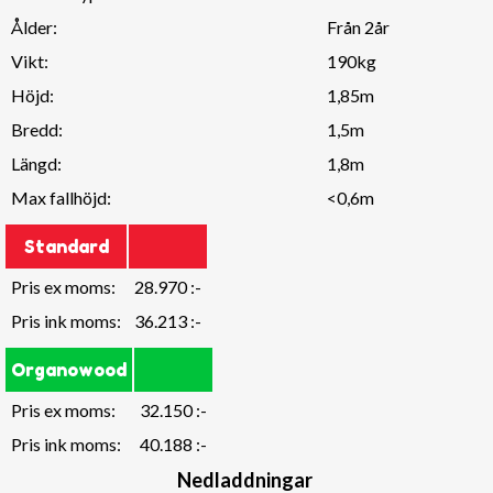
Ålder:
Från 2år
Vikt:
190kg
Höjd:
1,85m
Bredd:
1,5m
Längd:
1,8m
Max fallhöjd:
<0,6m
Standard
Pris ex moms:
28.970 :-
Pris ink moms:
36.213 :-
Organowood
Pris ex moms:
32.150 :-
Pris ink moms:
40.188 :-
Nedladdningar